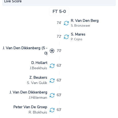
Live Score
FT 5-0
R. Van Den Berg
74'
S. Bronzwaer
S. Mares
72'
P. Crijns
J. Van Den Dikkenberg (5 -
70'
0)
D. Hollart
63'
J.Beekhuis
Z. Beukers
63'
S. Van Gulik
J. Van Den Dikkenberg
63'
J.Hilterman
Peter Van De Groep
63'
R. Blokhuis