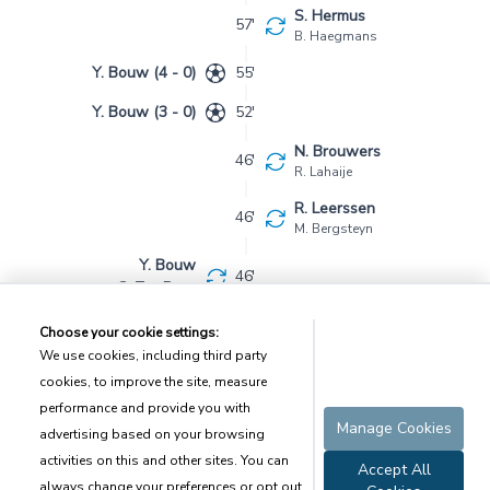
S. Hermus
57'
B. Haegmans
Y. Bouw (4 - 0)
55'
Y. Bouw (3 - 0)
52'
N. Brouwers
46'
R. Lahaije
R. Leerssen
46'
M. Bergsteyn
Y. Bouw
46'
C. Ter Burg
HT 2-0
C. Ter Burg (2 - 0)
20'
R. Blokhuis (1 - 0)
14'
Match Started